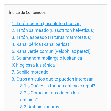
Índice de Contenidos
1.
Tritón ibérico (Lissotriton boscai)
2.
Tritón palmeado (Lissotriton helveticus)
3.
Tritón jaspeado (Triturus marmoratus)
4.
Rana Ibérica (Rana iberica)
5.
Rana verde común (Pelophilax perezi)
6.
Salamandra rabilarga o lusitanica
(Chioglossa lusitánica
7.
Sapillo moteado
8.
Otros artículos que te pueden interesar
8.1.
¿Qué es la tortuga anfibio o reptil?
8.2.
¿Como se reproducen los
anfibios?
8.3.
Anfibios anuros