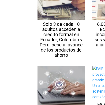
Solo 3 de cada 10
6.0
adultos acceden a
Ec
crédito formal en
inco
Ecuador, Colombia y
sus 
Perú, pese al avance
alia
de los productos de
ahorro
FAI