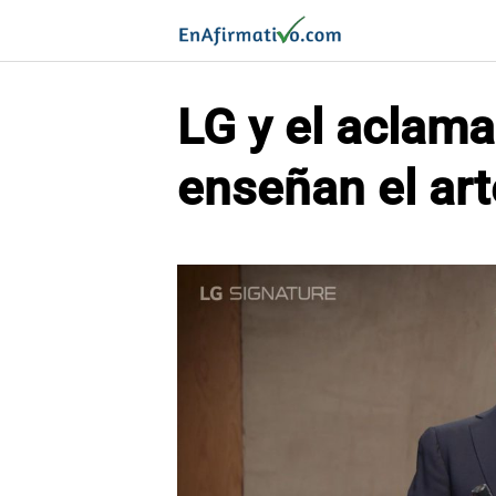
Saltar
al
contenido
LG y el aclama
enseñan el art