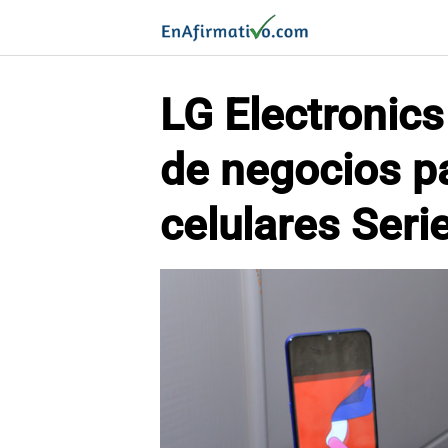
Saltar
al
contenido
LG Electronics
de negocios pa
celulares Seri