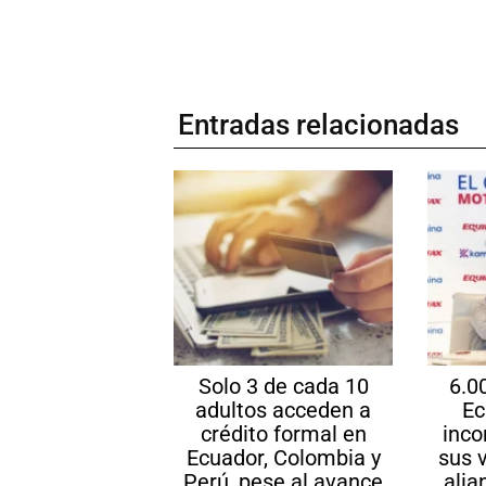
Entradas relacionadas
Solo 3 de cada 10
6.0
adultos acceden a
Ec
crédito formal en
inco
Ecuador, Colombia y
sus 
Perú, pese al avance
alia