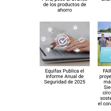
de los productos de
ahorro
Equifax Publica el
FAI
Informe Anual de
proye
Seguridad de 2025
más
Sie
cír
sost
el co