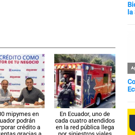
00 mipymes en
En Ecuador, uno de
uador podrán
cada cuatro atendidos
rporar crédito a
en la red pública llega
ventas gracias a
por siniestros viales