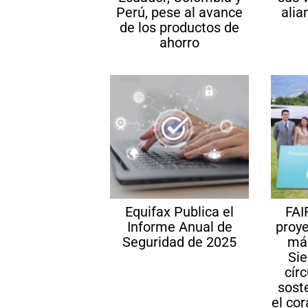
Perú, pese al avance
alia
de los productos de
ahorro
Equifax Publica el
FAI
Informe Anual de
proye
Seguridad de 2025
más
Sie
cír
sost
el co