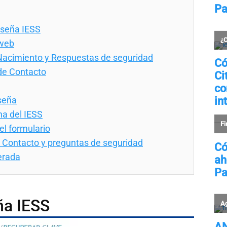
aseña IESS
 web
Nacimiento y Respuestas de seguridad
de Contacto
seña
na del IESS
el formulario
 Contacto y preguntas de seguridad
erada
ña IESS