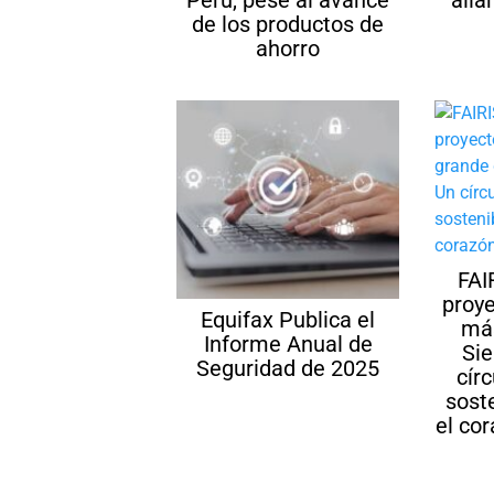
Perú, pese al avance
alia
de los productos de
ahorro
FAI
proye
Equifax Publica el
más
Informe Anual de
Sie
Seguridad de 2025
cír
sost
el co