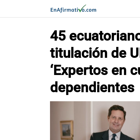
Saltar
al
contenido
45 ecuatorian
titulación d
‘Expertos en 
dependientes