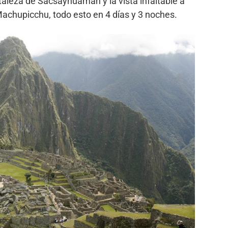
aleza de Sacsayhuaman y la vista infaltable a
Machupicchu, todo esto en 4 días y 3 noches.