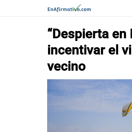
Saltar
al
contenido
“Despierta en
incentivar el v
vecino