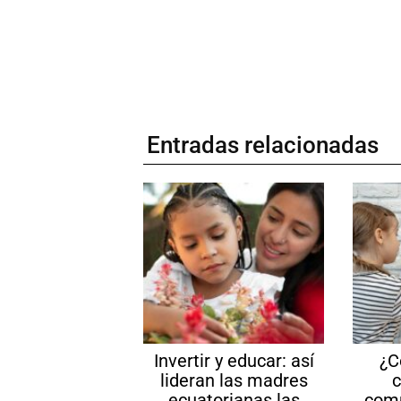
Entradas relacionadas
Invertir y educar: así
¿C
lideran las madres
c
ecuatorianas las
com