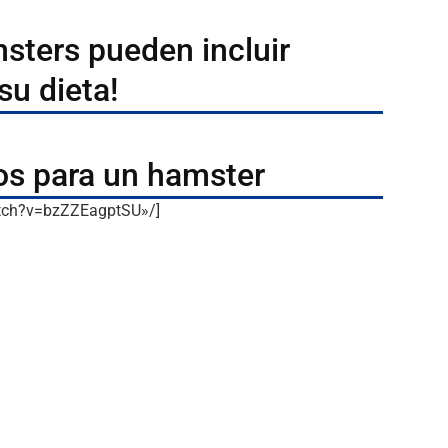
msters pueden incluir
su dieta!
os para un hamster
atch?v=bzZZEagptSU»/]