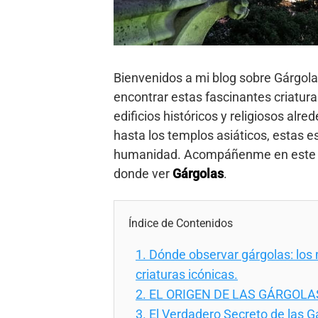
Bienvenidos a mi blog sobre Gárgola
encontrar estas fascinantes criatur
edificios históricos y religiosos al
hasta los templos asiáticos, estas es
humanidad. Acompáñenme en este re
donde ver
Gárgolas
.
Índice de Contenidos
1.
Dónde observar gárgolas: los 
criaturas icónicas.
2.
EL ORIGEN DE LAS GÁRGOLA
3.
El Verdadero Secreto de las G