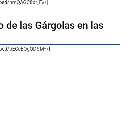
embed/nmQAGC8br_E»/]
o de las Gárgolas en las
embed/pECeEQgQDSM»/]