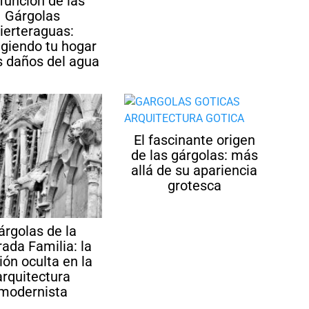
función de las
Gárgolas
ierteraguas:
egiendo tu hogar
s daños del agua
El fascinante origen
de las gárgolas: más
allá de su apariencia
grotesca
árgolas de la
ada Familia: la
ión oculta en la
arquitectura
modernista