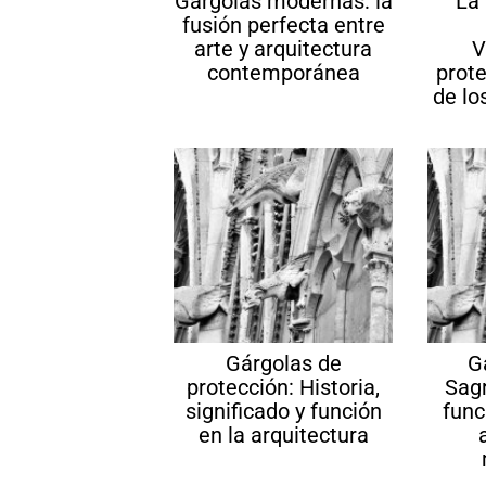
Gárgolas modernas: la
La 
fusión perfecta entre
arte y arquitectura
V
contemporánea
prot
de lo
Gárgolas de
G
protección: Historia,
Sagr
significado y función
func
en la arquitectura