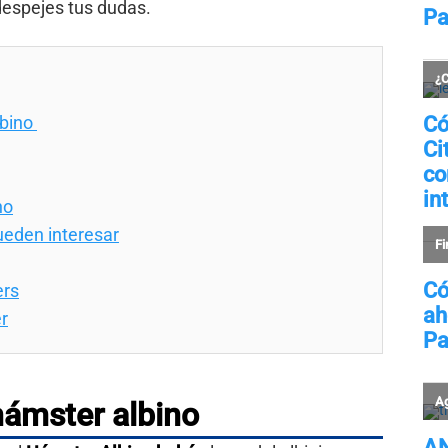
 despejes tus dudas.
lbino
no
pueden interesar
ers
r
 hámster albino